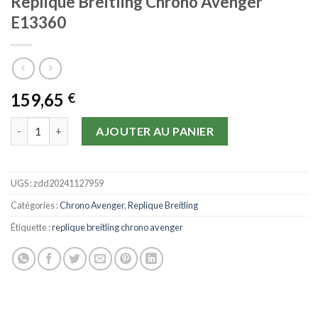
Replique Breitling Chrono Avenger
E13360
159,65
€
quantité de Replique Breitling Chrono Avenger E13360
AJOUTER AU PANIER
UGS :
zdd20241127959
Catégories :
Chrono Avenger
,
Replique Breitling
Étiquette :
replique breitling chrono avenger