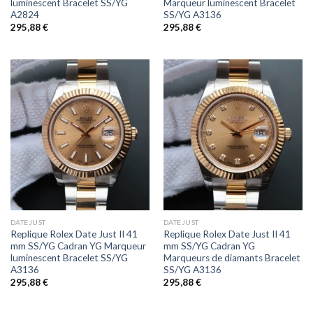
luminescent Bracelet SS/YG
Marqueur luminescent Bracelet
A2824
SS/YG A3136
295,88
€
295,88
€
DATEJUST
DATEJUST
Replique Rolex Date Just II 41
Replique Rolex Date Just II 41
mm SS/YG Cadran YG Marqueur
mm SS/YG Cadran YG
luminescent Bracelet SS/YG
Marqueurs de diamants Bracelet
A3136
SS/YG A3136
295,88
€
295,88
€