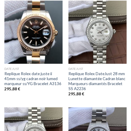
DATEJUST
DATEJUST
Replique Rolex date juste ii
Replique Rolex DateJust 28 mm
41mm ss/yg cadran noir lumed
Lunette diamantée Cadran blanc
marqueur ss/YG Bracelet A3136
Marqueurs diamantés Bracelet
SS A2236
295,88
€
295,88
€