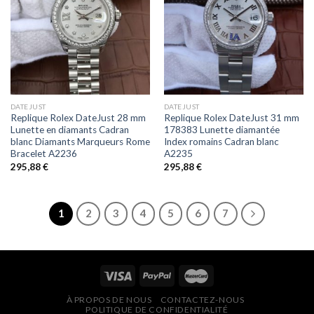
DATEJUST
DATEJUST
Replique Rolex DateJust 28 mm
Replique Rolex DateJust 31 mm
Lunette en diamants Cadran
178383 Lunette diamantée
blanc Diamants Marqueurs Rome
Index romains Cadran blanc
Bracelet A2236
A2235
295,88
€
295,88
€
1
2
3
4
5
6
7
À PROPOS DE NOUS
CONTACTEZ-NOUS
POLITIQUE DE CONFIDENTIALITÉ