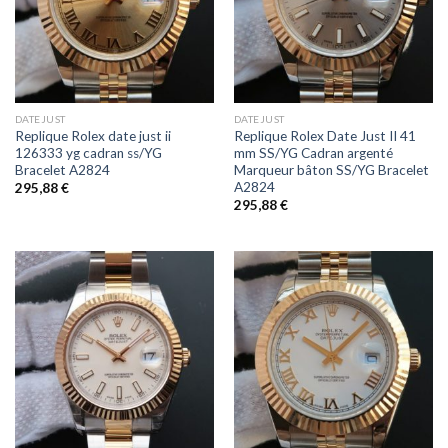
DATEJUST
DATEJUST
Replique Rolex date just ii
Replique Rolex Date Just II 41
126333 yg cadran ss/YG
mm SS/YG Cadran argenté
Bracelet A2824
Marqueur bâton SS/YG Bracelet
A2824
295,88
€
295,88
€