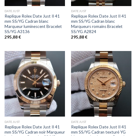
DATEJUST
DATEJUST
Replique Rolex Date Just II 41
Replique Rolex Date Just II 41
mm SS/YG Cadran blanc
mm SS/YG Cadran blanc
Marqueur luminescent Bracelet
Marqueurs romains Bracelet
SS/YG A3136
SS/YG A2824
295,88
€
295,88
€
DATEJUST
DATEJUST
Replique Rolex Date Just II 41
Replique Rolex Date Just II 41
mm SS/YG Cadran noir Marqueur
mm SS/YG Cadran texturé YG