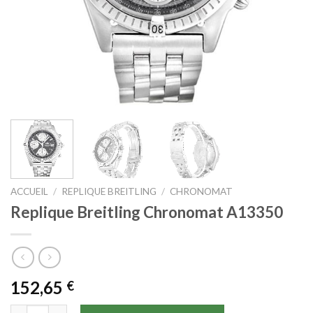
ACCUEIL
/
REPLIQUE BREITLING
/
CHRONOMAT
Replique Breitling Chronomat A13350
152,65
€
quantité de Replique Breitling Chronomat A13350