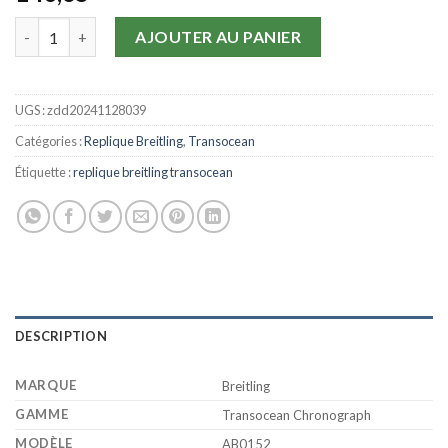
quantité de Replique Breitling Transocean Chronographe AB01
AJOUTER AU PANIER
UGS :
zdd20241128039
Catégories :
Replique Breitling
,
Transocean
Étiquette :
replique breitling transocean
DESCRIPTION
MARQUE
Breitling
GAMME
Transocean Chronograph
MODÈLE
AB0152