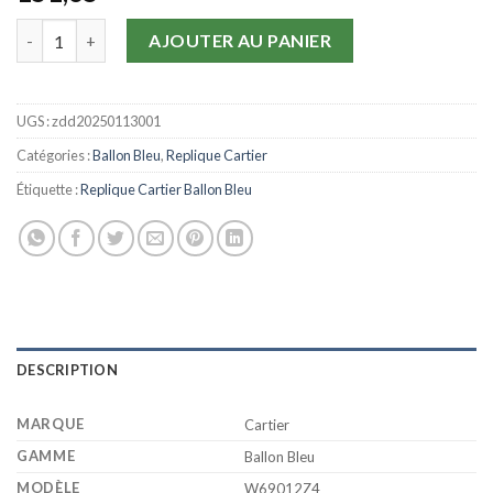
quantité de Replique Cartier Ballon Bleu Steel W69012Z4
AJOUTER AU PANIER
UGS :
zdd20250113001
Catégories :
Ballon Bleu
,
Replique Cartier
Étiquette :
Replique Cartier Ballon Bleu
DESCRIPTION
MARQUE
Cartier
GAMME
Ballon Bleu
MODÈLE
W69012Z4