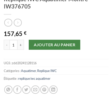
IW376705
157,65
€
quantité de Replique IWC Aquatimer Montre IW376705
AJOUTER AU PANIER
UGS :
zdd20241128116
Catégories :
Aquatimer
,
Replique IWC
Étiquette :
replique iwc aquatimer