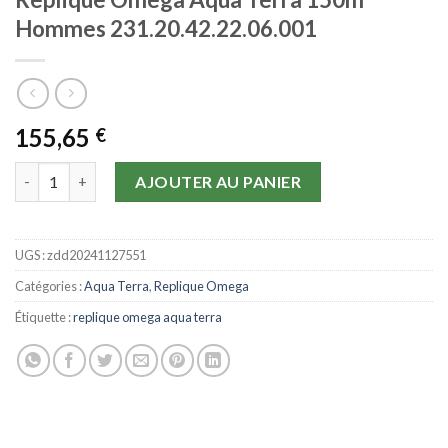
Hommes 231.20.42.22.06.001
155,65
€
quantité de Replique Omega Aqua Terra 150m Hommes 231.20.42
AJOUTER AU PANIER
UGS :
zdd20241127551
Catégories :
Aqua Terra
,
Replique Omega
Étiquette :
replique omega aqua terra