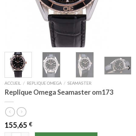
ACCUEIL
/
REPLIQUE OMEGA
/
SEAMASTER
Replique Omega Seamaster om173
155,65
€
quantité de Replique Omega Seamaster om173