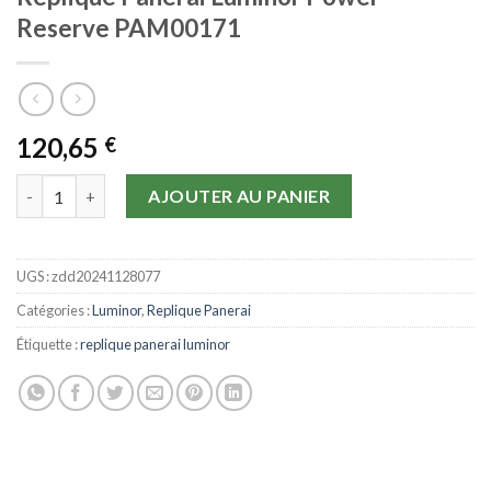
Reserve PAM00171
120,65
€
quantité de Replique Panerai Luminor Power Reserve PAM0017
AJOUTER AU PANIER
UGS :
zdd20241128077
Catégories :
Luminor
,
Replique Panerai
Étiquette :
replique panerai luminor