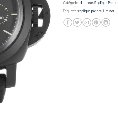
Catégories :
Luminor
,
Replique Panera
Étiquette :
replique panerai luminor