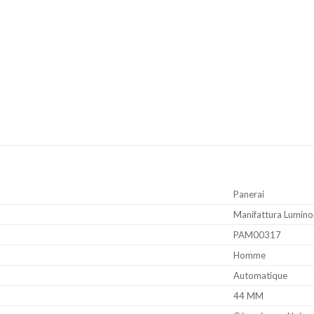
Panerai
Manifattura Lumino
PAM00317
Homme
Automatique
44 MM