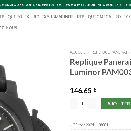
MARQUES DUPLIQUÉES PARFAITES AU MEILLEUR PRIX SUR LE SITE R
EPLIQUE ROLEX
ROLEX SUBMARINER
REPLIQUE OMEGA
ROLEX 
EZ-NOUS
ACCUEIL
/
REPLIQUE PANERAI
/
Replique Panera
Luminor PAM00
146,65
€
quantité de Replique Panerai
AJOUTER 
UGS :
zdd20241128081