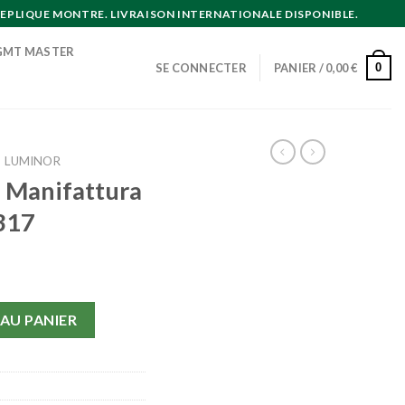
EPLIQUE MONTRE. LIVRAISON INTERNATIONALE DISPONIBLE.
GMT MASTER
0
SE CONNECTER
PANIER /
0,00
€
LUMINOR
i Manifattura
317
 Manifattura Luminor PAM00317
AU PANIER