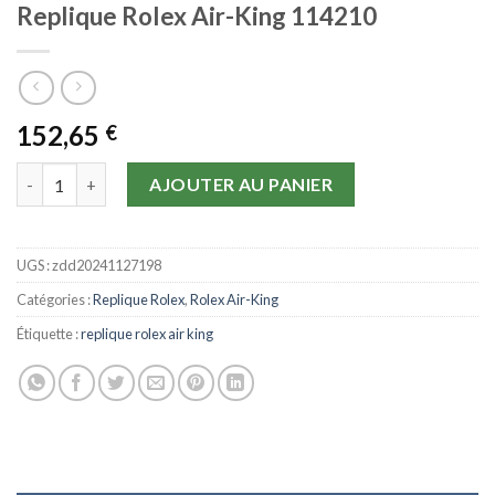
Replique Rolex Air-King 114210
152,65
€
quantité de Replique Rolex Air-King 114210
AJOUTER AU PANIER
UGS :
zdd20241127198
Catégories :
Replique Rolex
,
Rolex Air-King
Étiquette :
replique rolex air king