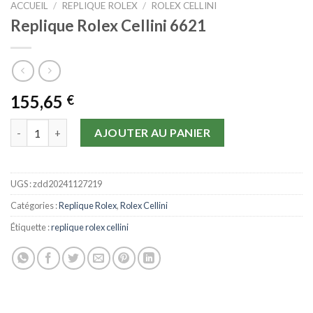
ACCUEIL
/
REPLIQUE ROLEX
/
ROLEX CELLINI
Replique Rolex Cellini 6621
155,65
€
quantité de Replique Rolex Cellini 6621
AJOUTER AU PANIER
UGS :
zdd20241127219
Catégories :
Replique Rolex
,
Rolex Cellini
Étiquette :
replique rolex cellini