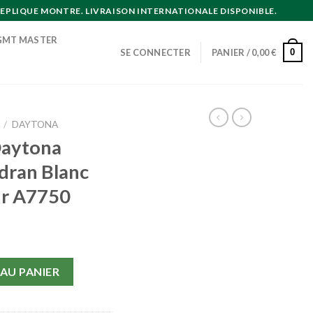
EPLIQUE MONTRE. LIVRAISON INTERNATIONALE DISPONIBLE.
GMT MASTER
0
SE CONNECTER
PANIER /
0,00
€
/
DAYTONA
Daytona
dran Blanc
ir A7750
ytona 116515 Noob Cadran Blanc Bracelet Cuir Noir A7750
AU PANIER