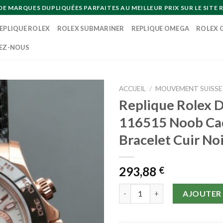
MARQUES DUPLIQUÉES PARFAITES AU MEILLEUR PRIX SUR LE SITE R
EPLIQUE ROLEX
ROLEX SUBMARINER
REPLIQUE OMEGA
ROLEX 
EZ-NOUS
ACCUEIL
/
MOUVEMENT SUISSE
Replique Rolex 
116515 Noob Ca
Bracelet Cuir No
293,88
€
quantité de Replique Rolex Da
AJOUTER 