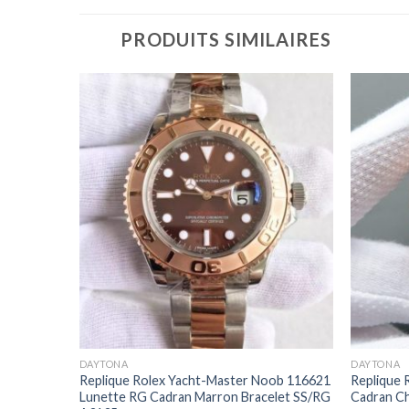
PRODUITS SIMILAIRES
Cadran
+
+
ueurs de
DAYTONA
DAYTONA
Replique Rolex Yacht-Master Noob 116621
Replique
Lunette RG Cadran Marron Bracelet SS/RG
Cadran Ch