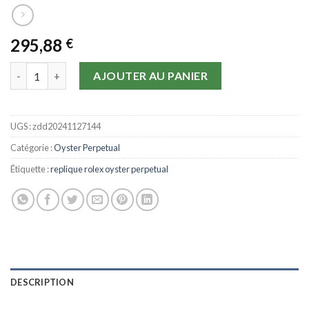
295,88
€
quantité de Replique Rolex Oyster Perpetual 39 mm 114300 cadra
AJOUTER AU PANIER
UGS :
zdd20241127144
Catégorie :
Oyster Perpetual
Étiquette :
replique rolex oyster perpetual
DESCRIPTION