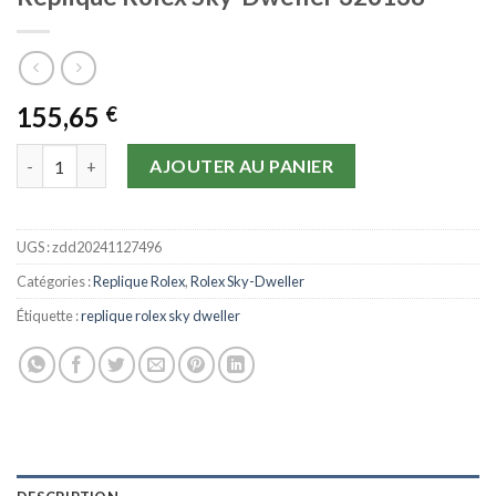
155,65
€
quantité de Replique Rolex Sky-Dweller 326138
AJOUTER AU PANIER
UGS :
zdd20241127496
Catégories :
Replique Rolex
,
Rolex Sky-Dweller
Étiquette :
replique rolex sky dweller