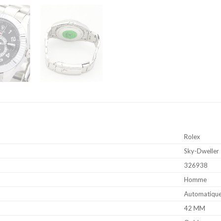
Rolex
Sky-Dweller
326938
Homme
Automatiqu
42 MM