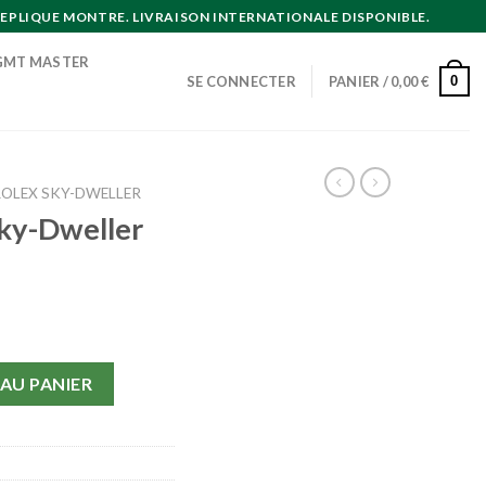
EPLIQUE MONTRE. LIVRAISON INTERNATIONALE DISPONIBLE.
GMT MASTER
0
SE CONNECTER
PANIER /
0,00
€
ROLEX SKY-DWELLER
Sky-Dweller
y-Dweller 326938
AU PANIER