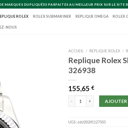
MARQUES DUPLIQUÉES PARFAITES AU MEILLEUR PRIX SUR LE SITE R
EPLIQUE ROLEX
ROLEX SUBMARINER
REPLIQUE OMEGA
ROLEX 
EZ-NOUS
ACCUEIL
/
REPLIQUE ROLEX
/
Replique Rolex 
326938
155,65
€
quantité de Replique Rolex Sk
AJOUTER 
UGS :
zdd20241127505