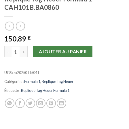
CAH101B.BA0860
150,89
€
quantité de Replique Tag Heuer Formula 1 CAH101B.BA0860
AJOUTER AU PANIER
UGS :
zx20250115041
Catégories :
Formula 1
,
Replique Tag Heuer
Étiquette :
Replique Tag Heuer Formula 1