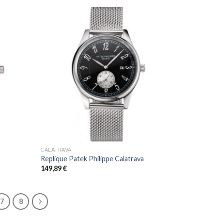
+
CALATRAVA
a
Replique Patek Philippe Calatrava
149,89
€
7
8