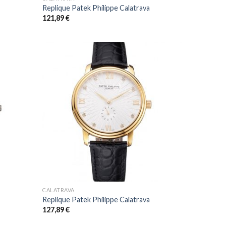
a
Replique Patek Philippe Calatrava
121,89
€
+
CALATRAVA
a
Replique Patek Philippe Calatrava
127,89
€