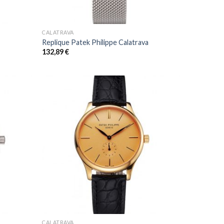
+
CALATRAVA
a
Replique Patek Philippe Calatrava
132,89
€
+
CALATRAVA