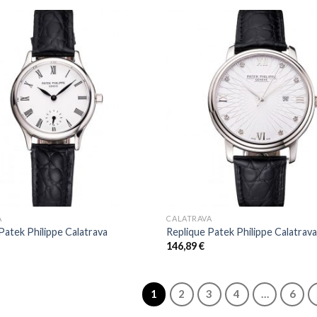
+
A
CALATRAVA
Patek Philippe Calatrava
Replique Patek Philippe Calatrav
146,89
€
1
2
3
4
…
6