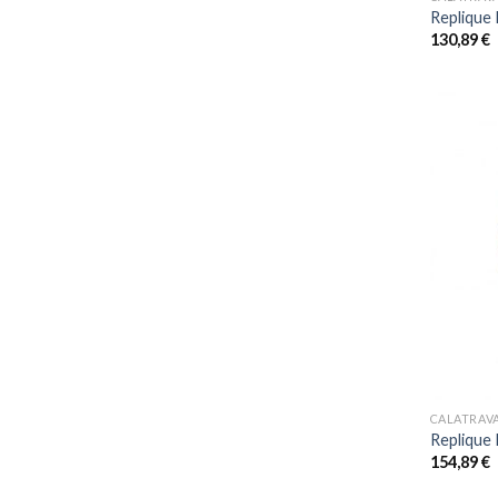
Replique 
130,89
€
+
CALATRAV
Replique 
154,89
€