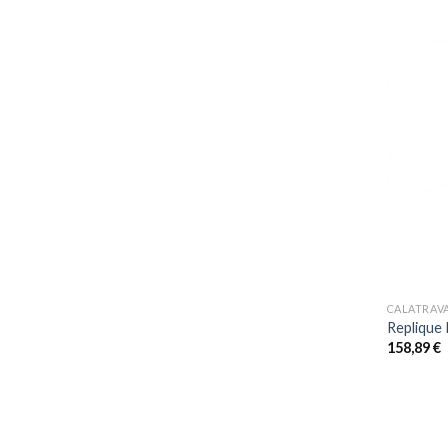
+
CALATRAV
Replique 
158,89
€