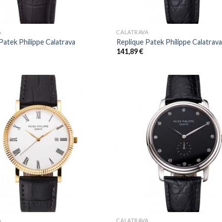
+
A
CALATRAVA
Patek Philippe Calatrava
Replique Patek Philippe Calatrav
141,89
€
+
A
CALATRAVA