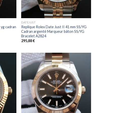
+
DATEJUST
3 yg cadran
Replique Rolex Date Just II 41 mm SS/YG
Cadran argenté Marqueur bâton SS/YG
Bracelet A2824
295,88
€