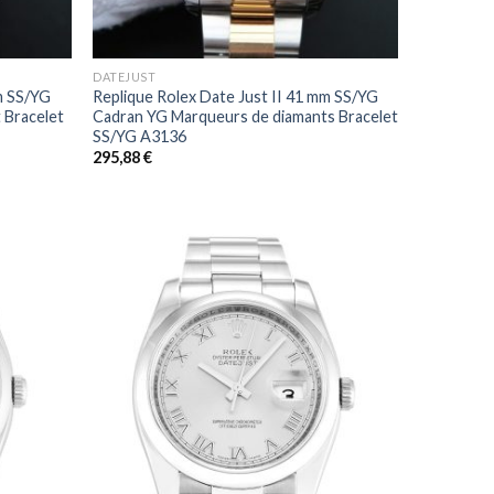
+
DATEJUST
m SS/YG
Replique Rolex Date Just II 41 mm SS/YG
 Bracelet
Cadran YG Marqueurs de diamants Bracelet
SS/YG A3136
295,88
€