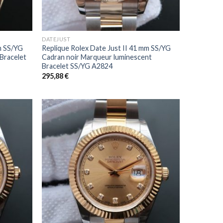
+
DATEJUST
m SS/YG
Replique Rolex Date Just II 41 mm SS/YG
Bracelet
Cadran noir Marqueur luminescent
Bracelet SS/YG A2824
295,88
€