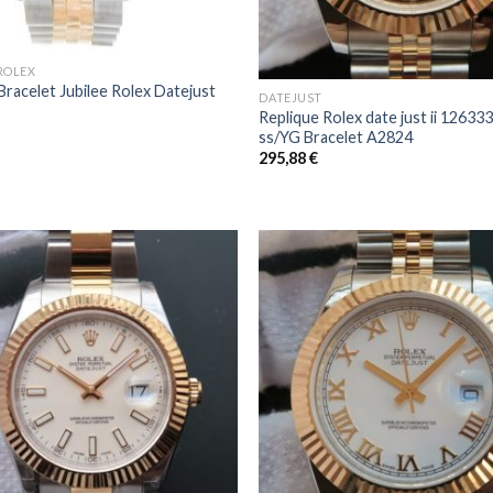
+
ROLEX
Bracelet Jubilee Rolex Datejust
DATEJUST
Replique Rolex date just ii 12633
ss/YG Bracelet A2824
295,88
€