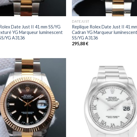
+
DATEJUST
Rolex Date Just II 41 mm SS/YG
Replique Rolex Date Just II 41 m
exturé YG Marqueur luminescent
Cadran YG Marqueur luminescent
 SS/YG A3136
SS/YG A3136
295,88
€