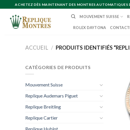
Skip
ACHETEZ DÈS MAINTENANT DES MONTRES AUTOMATIQUES DE 
to
MOUVEMENT SUISSE
R
content
ROLEX DAYTONA
CONTACT
ACCUEIL
/
PRODUITS IDENTIFIÉS “REPL
CATÉGORIES DE PRODUITS
Mouvement Suisse
Replique Audemars Piguet
Replique Breitling
Replique Cartier
Replique Hublot