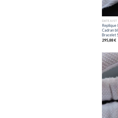
+
DATEJUST
Replique 
Cadran b
Bracelet
295,88
€