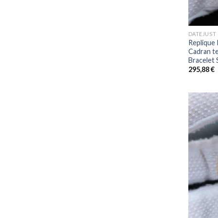
+
DATEJUST
Replique 
Cadran t
Bracelet
295,88
€