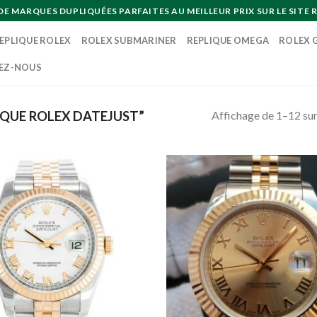
MARQUES DUPLIQUÉES PARFAITES AU MEILLEUR PRIX SUR LE SITE R
EPLIQUE ROLEX
ROLEX SUBMARINER
REPLIQUE OMEGA
ROLEX 
EZ-NOUS
Affichage de 1–12 sur
IQUE ROLEX DATEJUST”