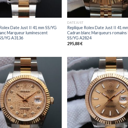
+
DATEJUST
Rolex Date Just II 41 mm SS/YG
Replique Rolex Date Just II 41 m
lanc Marqueur luminescent
Cadran blanc Marqueurs romains 
 SS/YG A3136
SS/YG A2824
295,88
€