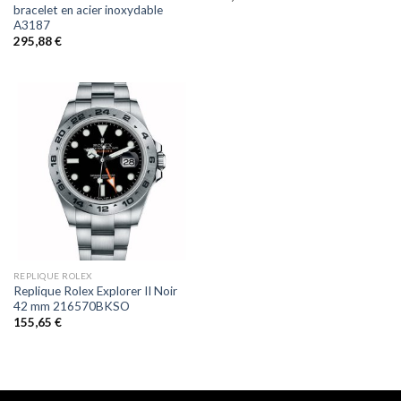
bracelet en acier inoxydable
A3187
295,88
€
REPLIQUE ROLEX
Replique Rolex Explorer II Noir
42 mm 216570BKSO
155,65
€