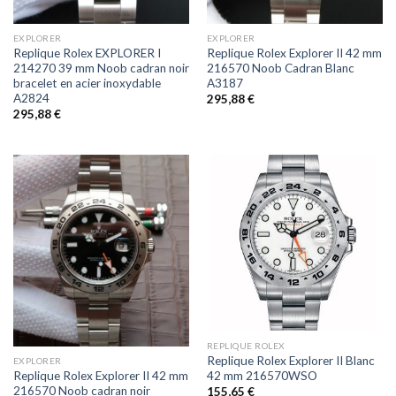
EXPLORER
EXPLORER
Replique Rolex EXPLORER I
Replique Rolex Explorer II 42 mm
214270 39 mm Noob cadran noir
216570 Noob Cadran Blanc
bracelet en acier inoxydable
A3187
A2824
295,88
€
295,88
€
REPLIQUE ROLEX
Replique Rolex Explorer II Blanc
EXPLORER
42 mm 216570WSO
Replique Rolex Explorer II 42 mm
216570 Noob cadran noir
155,65
€