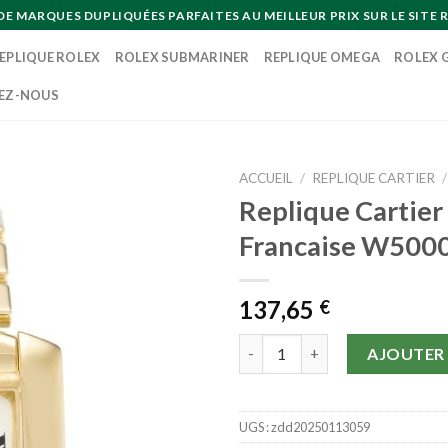
MARQUES DUPLIQUÉES PARFAITES AU MEILLEUR PRIX SUR LE SITE R
EPLIQUE ROLEX
ROLEX SUBMARINER
REPLIQUE OMEGA
ROLEX 
EZ-NOUS
ACCUEIL
/
REPLIQUE CARTIER
/
Replique Cartier
Francaise W500
137,65
€
quantité de Replique Cartier 
AJOUTER 
UGS :
zdd20250113059