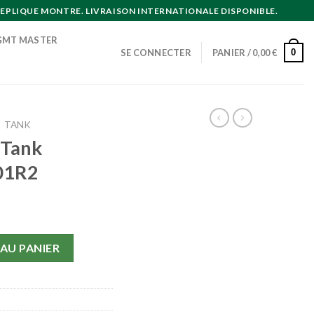
EPLIQUE MONTRE. LIVRAISON INTERNATIONALE DISPONIBLE.
GMT MASTER
0
SE CONNECTER
PANIER /
0,00
€
TANK
 Tank
01R2
Tank Francaise W50001R2
AU PANIER