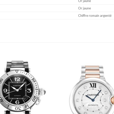
Or jaune
Or jaune
Chiffre romain argenté