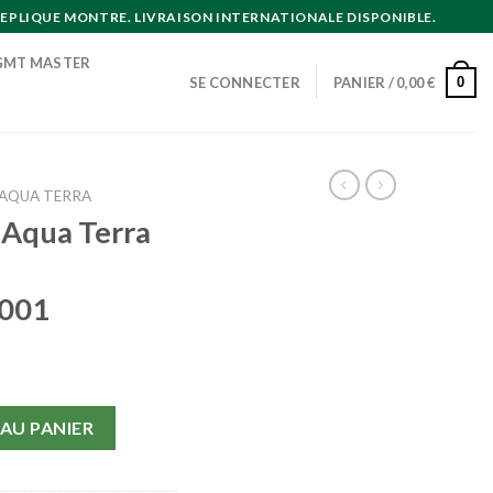
EPLIQUE MONTRE. LIVRAISON INTERNATIONALE DISPONIBLE.
GMT MASTER
0
SE CONNECTER
PANIER /
0,00
€
AQUA TERRA
Aqua Terra
.001
qua Terra 150m Hommes 231.10.44.50.01.001
AU PANIER