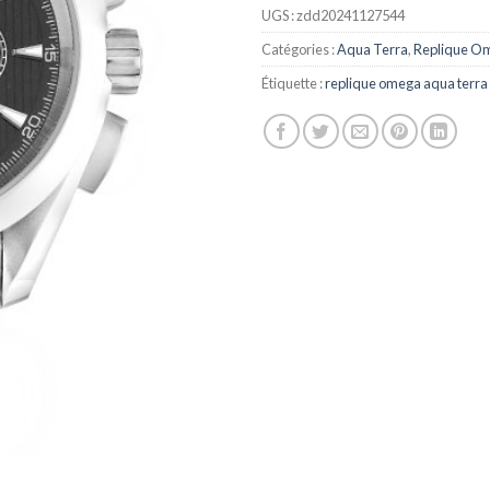
UGS :
zdd20241127544
Catégories :
Aqua Terra
,
Replique O
Étiquette :
replique omega aqua terra