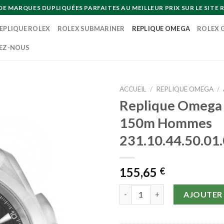
MARQUES DUPLIQUÉES PARFAITES AU MEILLEUR PRIX SUR LE SITE R
EPLIQUE ROLEX
ROLEX SUBMARINER
REPLIQUE OMEGA
ROLEX 
EZ-NOUS
ACCUEIL
/
REPLIQUE OMEGA
/
Replique Omega 
150m Hommes
231.10.44.50.01
155,65
€
quantité de Replique Omega A
AJOUTER 