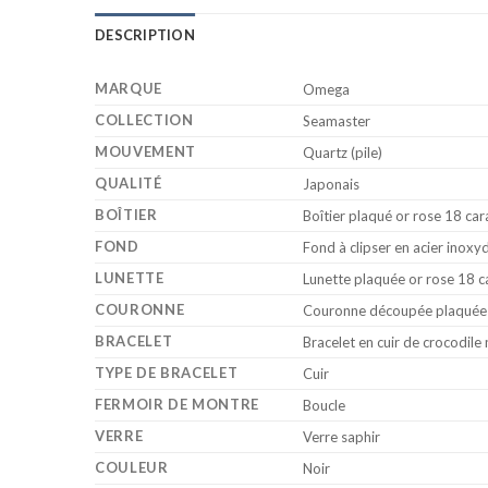
DESCRIPTION
MARQUE
Omega
COLLECTION
Seamaster
MOUVEMENT
Quartz (pile)
QUALITÉ
Japonais
BOÎTIER
Boîtier plaqué or rose 18 car
FOND
Fond à clipser en acier inoxy
LUNETTE
Lunette plaquée or rose 18 c
COURONNE
Couronne découpée plaquée o
BRACELET
Bracelet en cuir de crocodil
TYPE DE BRACELET
Cuir
FERMOIR DE MONTRE
Boucle
VERRE
Verre saphir
COULEUR
Noir