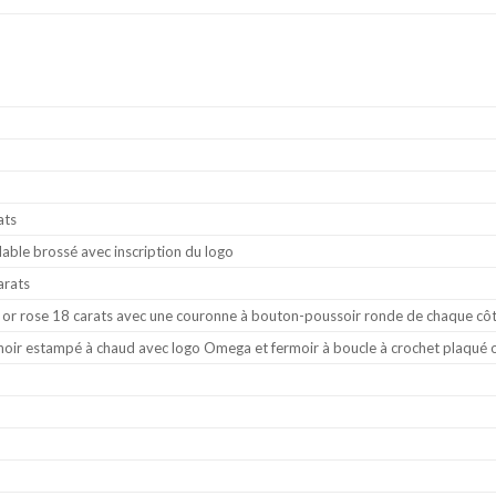
ats
dable brossé avec inscription du logo
arats
r rose 18 carats avec une couronne à bouton-poussoir ronde de chaque cô
e noir estampé à chaud avec logo Omega et fermoir à boucle à crochet plaqué 