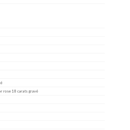
té
or rose 18 carats gravé