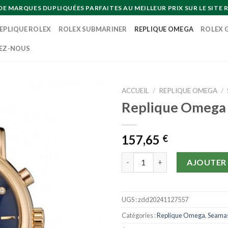
MARQUES DUPLIQUÉES PARFAITES AU MEILLEUR PRIX SUR LE SITE R
EPLIQUE ROLEX
ROLEX SUBMARINER
REPLIQUE OMEGA
ROLEX 
EZ-NOUS
ACCUEIL
/
REPLIQUE OMEGA
/
Replique Omega
157,65
€
quantité de Replique Omega S
AJOUTER 
UGS :
zdd20241127557
Catégories :
Replique Omega
,
Seamas