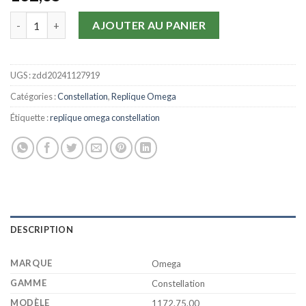
quantité de Replique Omega Constellation Montre pour femme 
AJOUTER AU PANIER
UGS :
zdd20241127919
Catégories :
Constellation
,
Replique Omega
Étiquette :
replique omega constellation
DESCRIPTION
MARQUE
Omega
GAMME
Constellation
MODÈLE
1172.75.00