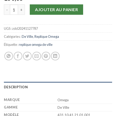
quantité de Replique Omega De Ville Co-Axial 431.10.41.21.01.0
AJOUTER AU PANIER
UGS :
zdd20241127787
Catégories :
De Ville
,
Replique Omega
Étiquette :
replique omega de ville
DESCRIPTION
MARQUE
Omega
GAMME
De Ville
MODÈLE
431.10.41.21.01.001