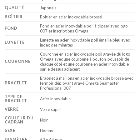
QUALITÉ
Japonais
BOÎTIER
Boîtier en acier inoxydable brossé
Fond en acier inoxydable poli à clipser avec logo
FOND
007 et inscriptions Omega
Lunette en acier inoxydable poli émaillé bleu avec
LUNETTE
index des minutes
Couronne en acier inoxydable poli gravée du logo
Omega avec une couronne à bouton-poussoir de
COURONNE
chaque côté et une couronne en acier inoxydable
sur le dessus adjacent
Bracelet à maillons en acier inoxydable brossé avec
BRACELET
fermoir déployant gravé Omega Seamaster
Professional 007
TYPE DE
Acier inoxydable
BRACELET
VERRE
Verre saphir
COULEUR DU
Noir
CADRAN
SEXE
Homme
DIAMÈTRE
52 x 44 mm