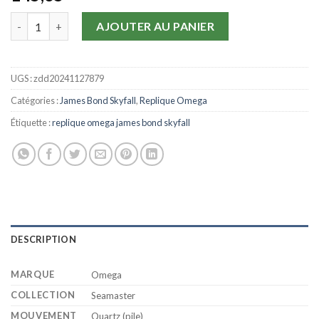
quantité de Replique Omega James Bond Skyfall Montre 621377
AJOUTER AU PANIER
UGS :
zdd20241127879
Catégories :
James Bond Skyfall
,
Replique Omega
Étiquette :
replique omega james bond skyfall
DESCRIPTION
MARQUE
Omega
COLLECTION
Seamaster
MOUVEMENT
Quartz (pile)