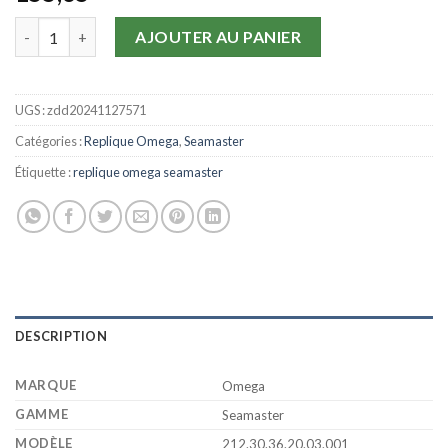
quantité de Replique Omega Seamaster 300m 212.30.36.20.03.00
AJOUTER AU PANIER
UGS :
zdd20241127571
Catégories :
Replique Omega
,
Seamaster
Étiquette :
replique omega seamaster
DESCRIPTION
MARQUE
Omega
GAMME
Seamaster
MODÈLE
212.30.36.20.03.001