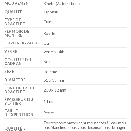
MOUVEMENT
Kinetic (Automatique)
QUALITÉ
Japonais
TYPE DE
Cuir
BRACELET
FERMOIR DE
Boucle
MONTRE
CHRONOGRAPHE
Oui
VERRE
Verre saphir
COULEUR DU
Noir
CADRAN
SEXE
Homme
DIAMÈTRE
51 x 39 mm
LONGUEUR DU
200 x 12 mm
BRACELET
ÉPAISSEUR DU
14 mm
BOÎTIER
TAILLE
Petite
D’EXPÉDITION
Toutes nos montres sont résistantes à l’eau mais
pas étanches ; nous vous déconseillons de nager
QUALITÉ ET