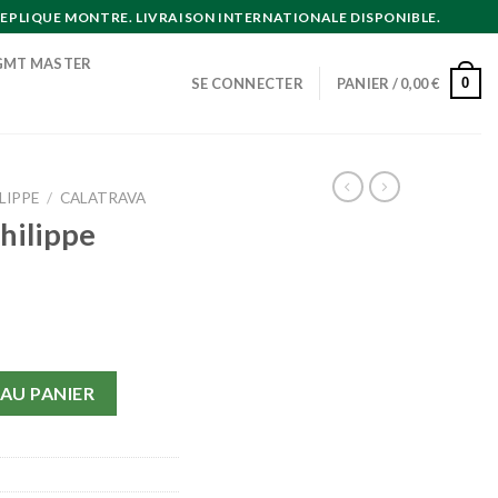
EPLIQUE MONTRE. LIVRAISON INTERNATIONALE DISPONIBLE.
GMT MASTER
0
SE CONNECTER
PANIER /
0,00
€
LIPPE
/
CALATRAVA
hilippe
lippe Calatrava
AU PANIER