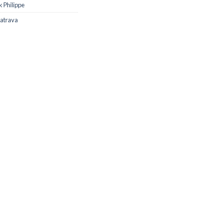
k Philippe
latrava