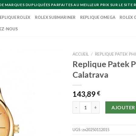
MARQUES DUPLIQUÉES PARFAITES AU MEILLEUR PRIX SUR LE SITE R
EPLIQUE ROLEX
ROLEX SUBMARINER
REPLIQUE OMEGA
ROLEX 
EZ-NOUS
ACCUEIL
/
REPLIQUE PATEK PHI
Replique Patek P
Calatrava
143,89
€
quantité de Replique Patek Phi
AJOUTER 
UGS :
zx20250112015