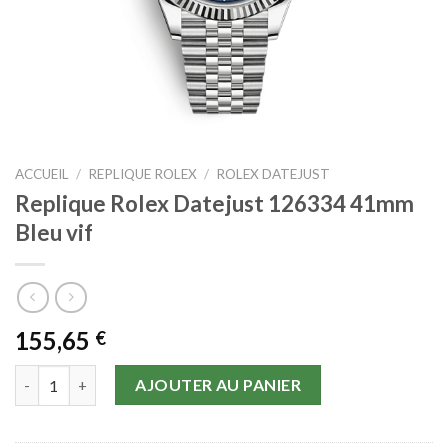
ACCUEIL
/
REPLIQUE ROLEX
/
ROLEX DATEJUST
Replique Rolex Datejust 126334 41mm
Bleu vif
155,65
€
quantité de Replique Rolex Datejust 126334 41mm Bleu vif
AJOUTER AU PANIER