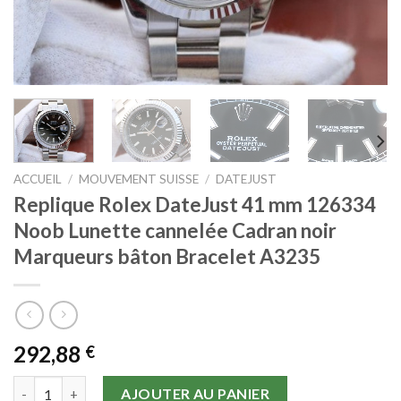
ACCUEIL
/
MOUVEMENT SUISSE
/
DATEJUST
Replique Rolex DateJust 41 mm 126334
Noob Lunette cannelée Cadran noir
Marqueurs bâton Bracelet A3235
292,88
€
quantité de Replique Rolex DateJust 41 mm 126334 Noob Lunet
AJOUTER AU PANIER