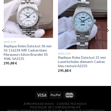
DATEJUST
Replique Rolex DateJust 36 mm
SS 116234 ARF Cadran blanc
DATEJUST
Marqueurs bâton Bracelet SS
Replique Rolex DateJust 31 mm
904L SA3135
Lunette/index diamants Cadran
295,88
€
bleu texturé A2235
295,88
€
À PROPOS DE NOUS
CONTACTEZ-NOUS
POLITIQUE DE CONFIDENTIALITÉ
REMBOURSEMENTS ET DE RETOURS
POLITIQUE D’EXPÉDITION