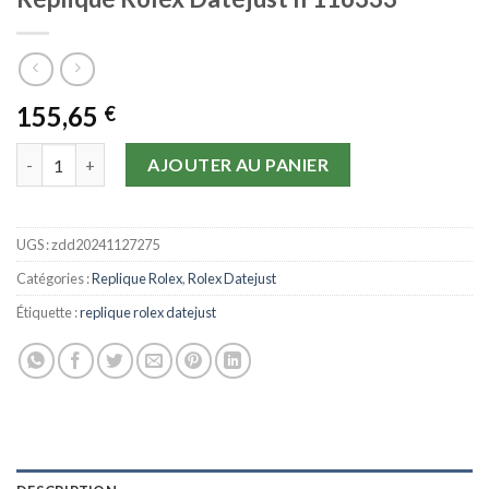
155,65
€
quantité de Replique Rolex Datejust II 116333
AJOUTER AU PANIER
UGS :
zdd20241127275
Catégories :
Replique Rolex
,
Rolex Datejust
Étiquette :
replique rolex datejust