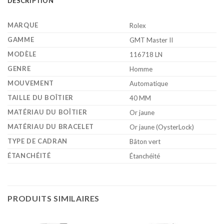
DESCRIPTION
MARQUE
Rolex
GAMME
GMT Master II
MODÈLE
116718 LN
GENRE
Homme
MOUVEMENT
Automatique
TAILLE DU BOÎTIER
40 MM
MATÉRIAU DU BOÎTIER
Or jaune
MATÉRIAU DU BRACELET
Or jaune (OysterLock)
TYPE DE CADRAN
Bâton vert
ÉTANCHÉITÉ
Étanchéité
PRODUITS SIMILAIRES