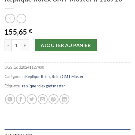
155,65
€
quantité de Replique Rolex GMT Master II 116718
AJOUTER AU PANIER
UGS :
zdd20241127400
Catégories :
Replique Rolex
,
Rolex GMT Master
Étiquette :
replique rolex gmt master