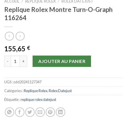
ACCUEIL
/
REPLIQUE ROLEX
/
ROLEX DATEJUST
Replique Rolex Montre Turn-O-Graph
116264
155,65
€
quantité de Replique Rolex Montre Turn-O-Graph 116264
AJOUTER AU PANIER
UGS :
zdd20241127347
Catégories :
Replique Rolex
,
Rolex Datejust
Étiquette :
replique rolex datejust