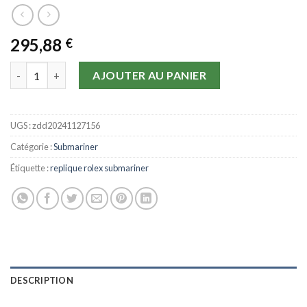
295,88
€
quantité de Replique Rolex Submariner 116610 LV Céramique V
AJOUTER AU PANIER
UGS :
zdd20241127156
Catégorie :
Submariner
Étiquette :
replique rolex submariner
DESCRIPTION