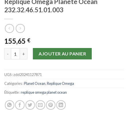
Replique Omega Planète Océan
232.32.46.51.01.003
155,65
€
quantité de Replique Omega Planète Océan 232.32.46.51.01.003
AJOUTER AU PANIER
UGS :
zdd20241127871
Catégories :
Planet Ocean
,
Replique Omega
Étiquette :
replique omega planet ocean