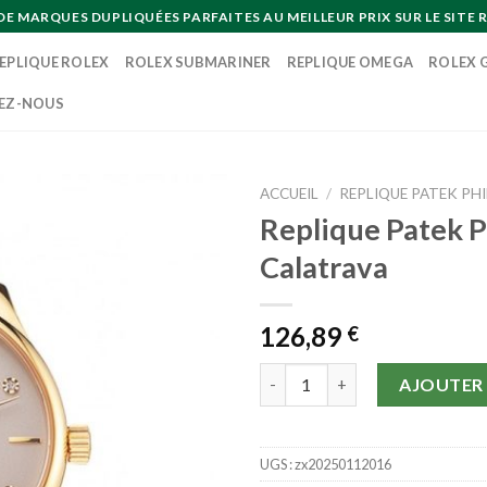
MARQUES DUPLIQUÉES PARFAITES AU MEILLEUR PRIX SUR LE SITE R
EPLIQUE ROLEX
ROLEX SUBMARINER
REPLIQUE OMEGA
ROLEX 
EZ-NOUS
ACCUEIL
/
REPLIQUE PATEK PHI
Replique Patek P
Calatrava
126,89
€
quantité de Replique Patek Phi
AJOUTER 
UGS :
zx20250112016