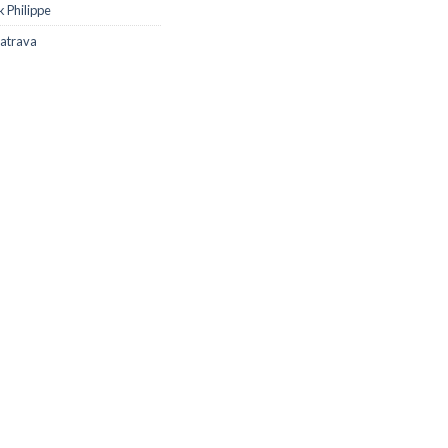
k Philippe
latrava