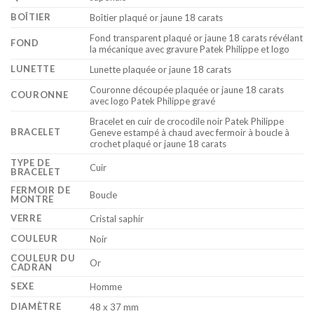
BOÎTIER
Boîtier plaqué or jaune 18 carats
Fond transparent plaqué or jaune 18 carats révélant
FOND
la mécanique avec gravure Patek Philippe et logo
LUNETTE
Lunette plaquée or jaune 18 carats
Couronne découpée plaquée or jaune 18 carats
COURONNE
avec logo Patek Philippe gravé
Bracelet en cuir de crocodile noir Patek Philippe
BRACELET
Geneve estampé à chaud avec fermoir à boucle à
crochet plaqué or jaune 18 carats
TYPE DE
Cuir
BRACELET
FERMOIR DE
Boucle
MONTRE
VERRE
Cristal saphir
COULEUR
Noir
COULEUR DU
Or
CADRAN
SEXE
Homme
DIAMÈTRE
48 x 37 mm