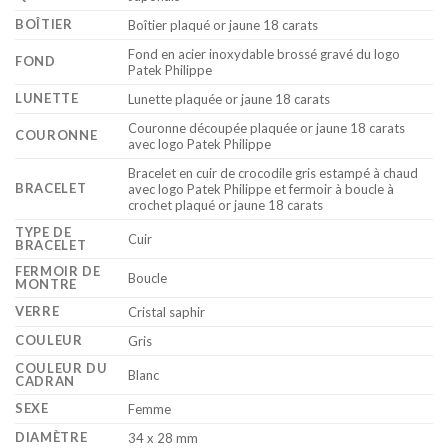
BOÎTIER
Boîtier plaqué or jaune 18 carats
Fond en acier inoxydable brossé gravé du logo
FOND
Patek Philippe
LUNETTE
Lunette plaquée or jaune 18 carats
Couronne découpée plaquée or jaune 18 carats
COURONNE
avec logo Patek Philippe
Bracelet en cuir de crocodile gris estampé à chaud
BRACELET
avec logo Patek Philippe et fermoir à boucle à
crochet plaqué or jaune 18 carats
TYPE DE
Cuir
BRACELET
FERMOIR DE
Boucle
MONTRE
VERRE
Cristal saphir
COULEUR
Gris
COULEUR DU
Blanc
CADRAN
SEXE
Femme
DIAMÈTRE
34 x 28 mm