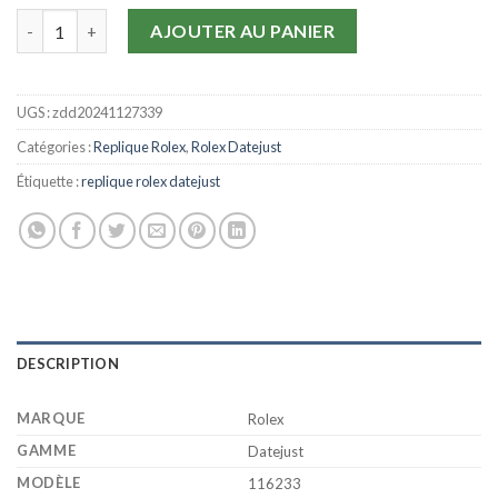
quantité de Replique Rolex Datejust Bicolore Noir
AJOUTER AU PANIER
UGS :
zdd20241127339
Catégories :
Replique Rolex
,
Rolex Datejust
Étiquette :
replique rolex datejust
DESCRIPTION
MARQUE
Rolex
GAMME
Datejust
MODÈLE
116233