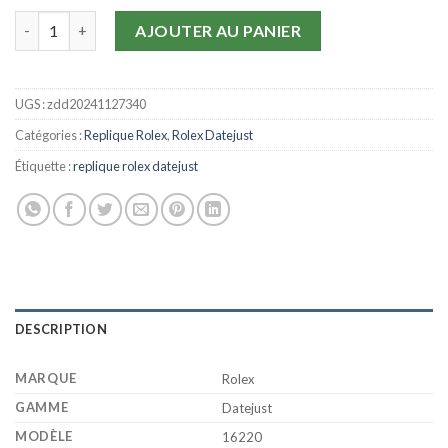
quantité de Replique Rolex Datejust Blanc 16220
AJOUTER AU PANIER
UGS :
zdd20241127340
Catégories :
Replique Rolex
,
Rolex Datejust
Étiquette :
replique rolex datejust
DESCRIPTION
MARQUE
Rolex
GAMME
Datejust
MODÈLE
16220