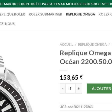
MARQUES DUPLIQUÉES PARFAITES AU MEILLEUR PRIX SUR LE SITE R
EPLIQUE ROLEX
ROLEX SUBMARINER
REPLIQUE OMEGA
ROLEX 
EZ-NOUS
ACCUEIL
/
REPLIQUE OMEGA
/
Replique Omega 
Océan 2200.50.
153,65
€
quantité de Replique Omega P
AJOUTER 
UGS :
zdd20241127863