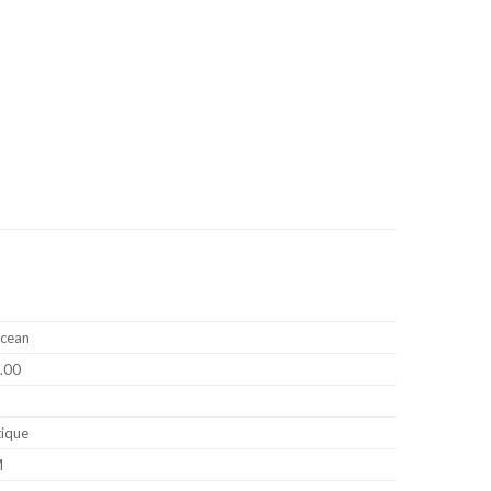
Ocean
.00
ique
M