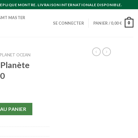
EPLIQUE MONTRE. LIVRAISON INTERNATIONALE DISPONIBLE.
GMT MASTER
0
SE CONNECTER
PANIER /
0,00
€
PLANET OCEAN
Planète
00
lanète Océan 2200.50.00
AU PANIER