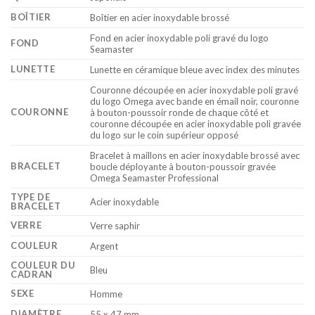
BOÎTIER
Boîtier en acier inoxydable brossé
Fond en acier inoxydable poli gravé du logo
FOND
Seamaster
LUNETTE
Lunette en céramique bleue avec index des minutes
Couronne découpée en acier inoxydable poli gravé
du logo Omega avec bande en émail noir, couronne
COURONNE
à bouton-poussoir ronde de chaque côté et
couronne découpée en acier inoxydable poli gravée
du logo sur le coin supérieur opposé
Bracelet à maillons en acier inoxydable brossé avec
BRACELET
boucle déployante à bouton-poussoir gravée
Omega Seamaster Professional
TYPE DE
Acier inoxydable
BRACELET
VERRE
Verre saphir
COULEUR
Argent
COULEUR DU
Bleu
CADRAN
SEXE
Homme
DIAMÈTRE
55 x 47 mm